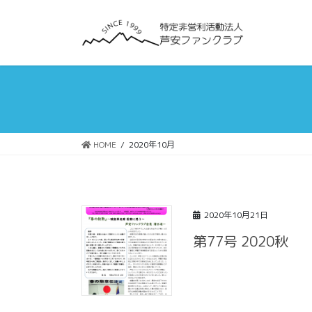
コ
ナ
ン
ビ
テ
ゲ
ン
ー
ツ
シ
へ
ョ
ス
ン
キ
に
ッ
移
HOME
2020年10月
プ
動
2020年10月21日
第77号 2020秋