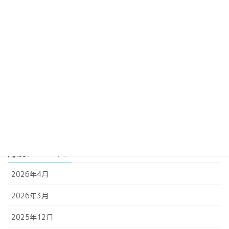
環境省 国立・国定公園への誘客の推進事業費補助金事業実施完了
カテゴリー
お知らせ
未分類
活動報告・イベントレポート
芦安ファンクラブ通信
月別アーカイブ
2026年4月
2026年3月
2025年12月